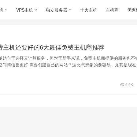
机
VPS主机
独立服务器
十大主机
主机商
优惠
费主机还要好的6大最佳免费主机商推荐
越趋向于选择云计算服务，但对于新手来说，免费主机商提供的服务也不
空间商信誉更好 需要创建自己的网站？这比您想象的要容易，尤其是现在
务和平台…
5.5K